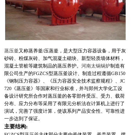
蒸压釜
又称蒸养釜/压蒸釜，是大型压力容器设备，用于灰
砂砖、粉煤灰砖、加气混凝土砌块、新型轻质墙体材料，
混凝土管桩等建筑制品的蒸压养护。
河南太锅锅炉
制造有
限公司生产的FGZCS型蒸压釜设计、制造过程遵循GB150
《钢制压力容器》、《压力容器安全技术监察规程》、JC
720《蒸压釜》等国家和行业标准，并与郑州大学化工设
备设计研究所合作对蒸压釜的各零部件受压、受力、载荷
分布、应力分布等采用了有限元分析法在计算机上进行了
演试，完善了强度计算，使该系列产品安全性、可靠性进
一步达到了保证。
主要结构:
FGZCS型
蒸压釜
主体部分主要由釜体装置，釜盖装置，摆