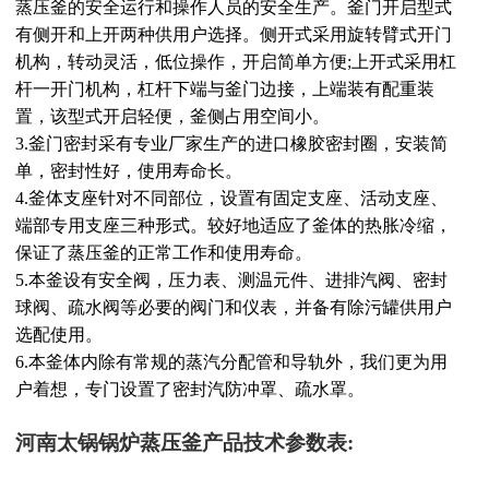
蒸压釜的安全运行和操作人员的安全生产。釜门开启型式
有侧开和上开两种供用户选择。侧开式采用旋转臂式开门
机构，转动灵活，低位操作，开启简单方便;上开式采用杠
杆一开门机构，杠杆下端与釜门边接，上端装有配重装
置，该型式开启轻便，釜侧占用空间小。
3.釜门密封采有专业厂家生产的进口橡胶密封圈，安装简
单，密封性好，使用寿命长。
4.釜体支座针对不同部位，设置有固定支座、活动支座、
端部专用支座三种形式。较好地适应了釜体的热胀冷缩，
保证了蒸压釜的正常工作和使用寿命。
5.本釜设有安全阀，压力表、测温元件、进排汽阀、密封
球阀、疏水阀等必要的阀门和仪表，并备有除污罐供用户
选配使用。
6.本釜体内除有常规的蒸汽分配管和导轨外，我们更为用
户着想，专门设置了密封汽防冲罩、疏水罩。
河南太锅锅炉蒸压釜产品技术参数表: